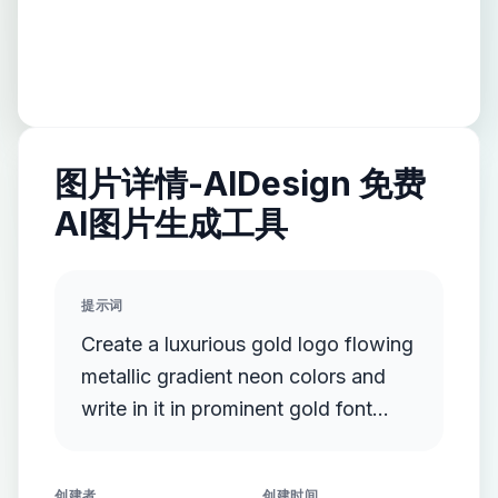
图片详情-AIDesign 免费
AI图片生成工具
提示词
Create a luxurious gold logo flowing
metallic gradient neon colors and
write in it in prominent gold font
documentary events and facts
创建者
创建时间