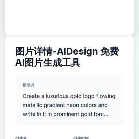
图片详情-AIDesign 免费
AI图片生成工具
提示词
Create a luxurious gold logo flowing
metallic gradient neon colors and
write in it in prominent gold font
documentary events and facts
创建者
创建时间