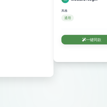
风格
通用
一键同款