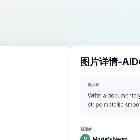
图片详情-AID
提示词
Write a documentary
stripe metallic smoo
创建者
Mostafa Negm
M