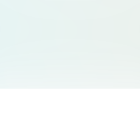
友情链接
支持
Free Audio Editor
邮箱
:
support@aidesign.click
Use Suno
𝕏
Suno Downloader Pro
当前版本
: 1.7.0
Flappy Bird