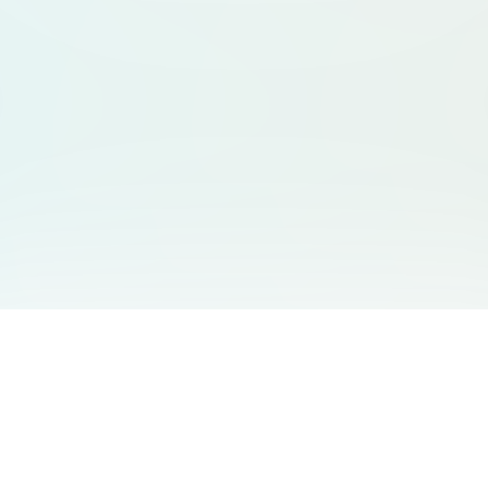
友情链接
支持
Free Audio Editor
邮箱
:
support@aidesign.click
Use Suno
𝕏
Suno Downloader Pro
当前版本
: 1.7.0
Flappy Bird