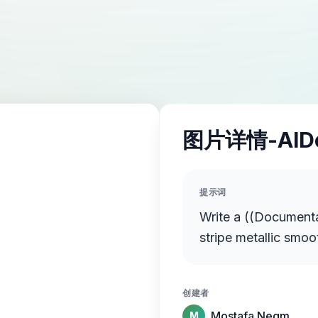
图片详情-AID
提示词
Write a ((Documentary Even
stripe metallic smoo
创建者
Mostafa Negm
M