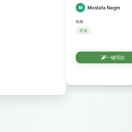
Mostafa Negm
M
风格
写实
一键同款