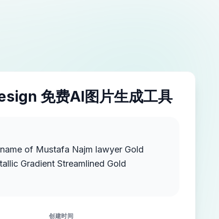
esign 免费AI图片生成工具
e name of Mustafa Najm lawyer Gold
llic Gradient Streamlined Gold
创建时间