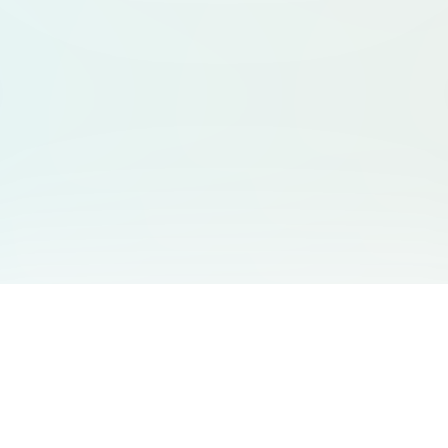
友情链接
支持
Free Audio Editor
邮箱
:
support@aidesign.click
Use Suno
𝕏
Suno Downloader Pro
当前版本
: 1.7.0
Flappy Bird