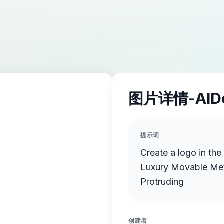
图片详情-AID
提示词
Create a logo in th
Luxury Movable Meta
Protruding
创建者