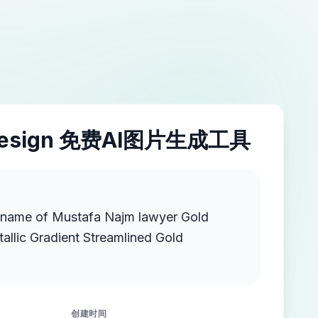
esign 免费AI图片生成工具
e name of Mustafa Najm lawyer Gold
llic Gradient Streamlined Gold
创建时间