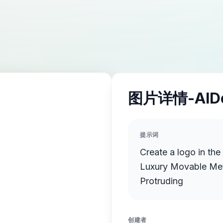
图片详情-AID
提示词
Create a logo in th
Luxury Movable Meta
Protruding
创建者