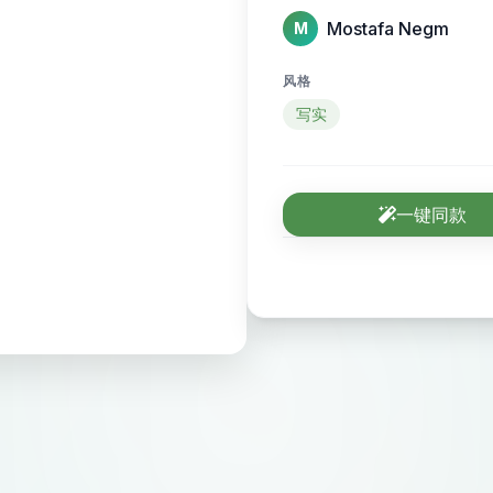
Mostafa Negm
M
风格
写实
一键同款