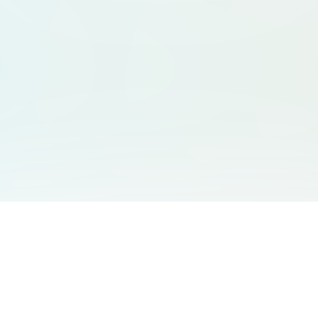
友情链接
支持
Free Audio Editor
邮箱
:
support@aidesign.click
Use Suno
𝕏
Suno Downloader Pro
当前版本
: 1.7.0
Flappy Bird