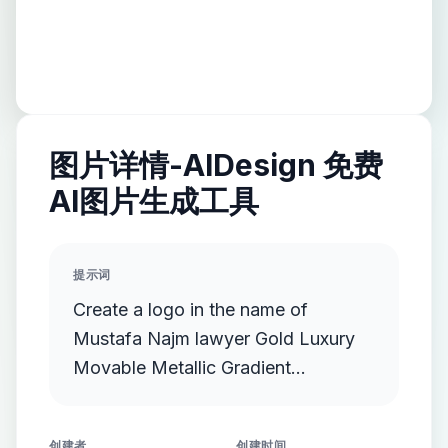
图片详情-AIDesign 免费
AI图片生成工具
提示词
Create a logo in the name of
Mustafa Najm lawyer Gold Luxury
Movable Metallic Gradient
Streamlined Gold Protruding
创建者
创建时间