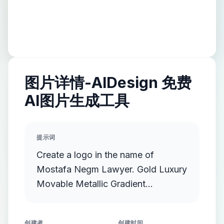
图片详情-AIDesign 免费
AI图片生成工具
提示词
Create a logo in the name of
Mostafa Negm Lawyer. Gold Luxury
Movable Metallic Gradient
Streamlined Gold Protruding
创建者
创建时间