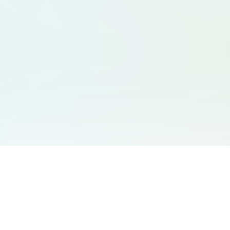
友情链接
支持
Free Audio Editor
邮箱
:
support@aidesign.click
Use Suno
𝕏
Suno Downloader Pro
当前版本
: 1.7.0
Flappy Bird