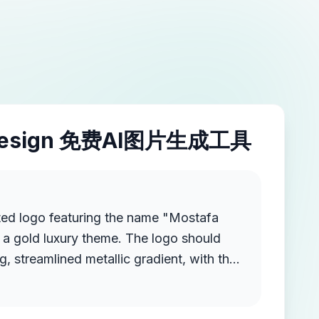
esign 免费AI图片生成工具
ted logo featuring the name "Mostafa
a gold luxury theme. The logo should
g, streamlined metallic gradient, with the
ruding from the background, creating a
 high-end elegance.