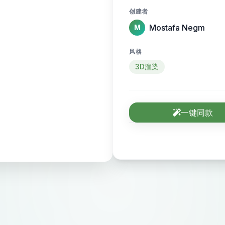
创建者
Mostafa Negm
M
风格
3D渲染
一键同款