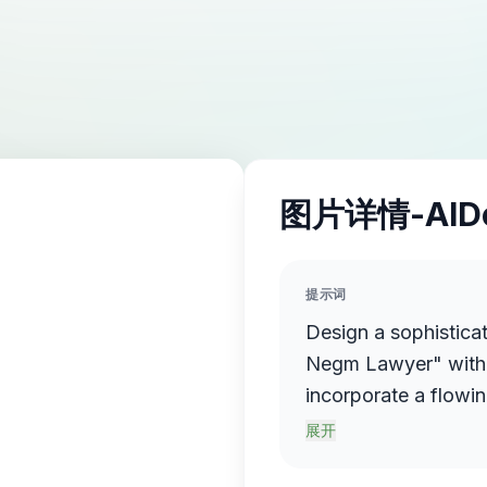
图片详情-AID
提示词
Design a sophistica
Negm Lawyer" with 
incorporate a flowin
name elegantly prot
展开
sense of motion and