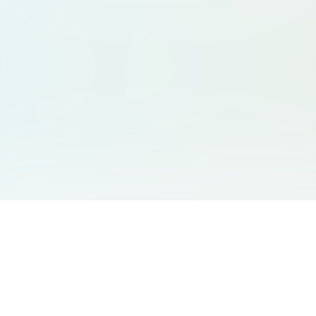
友情链接
支持
Free Audio Editor
邮箱
:
support@aidesign.click
Use Suno
𝕏
Suno Downloader Pro
当前版本
: 1.7.0
Flappy Bird