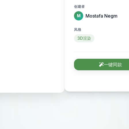
创建者
Mostafa Negm
M
风格
3D渲染
一键同款