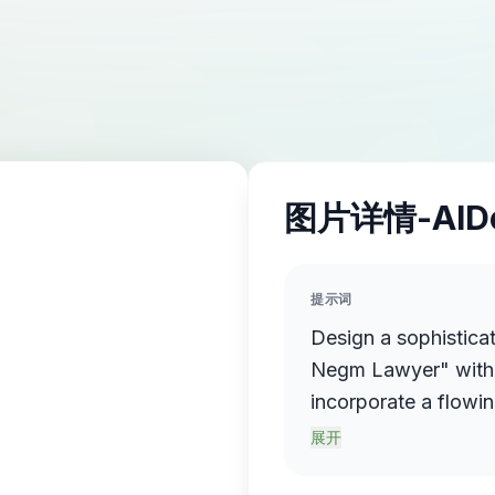
图片详情-AID
提示词
Design a sophistica
Negm Lawyer" with 
incorporate a flowin
name elegantly prot
展开
sense of motion and