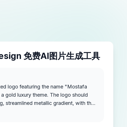
esign 免费AI图片生成工具
ted logo featuring the name "Mostafa
a gold luxury theme. The logo should
g, streamlined metallic gradient, with the
ruding from the background, creating a
 high-end elegance.