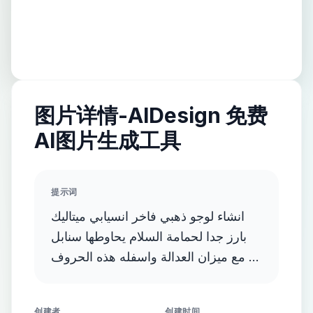
图片详情-AIDesign 免费
AI图片生成工具
提示词
انشاء لوجو ذهبي فاخر انسيابي ميتاليك
بارز جدا لحمامة السلام يحاوطها سنابل
مع ميزان العدالة واسفله هذه الحروف D
and E and F
创建者
创建时间