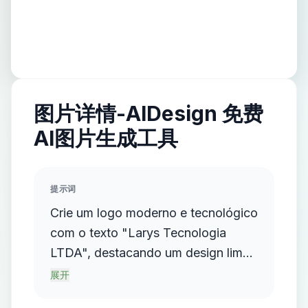
图片详情-AIDesign 免费
AI图片生成工具
提示词
Crie um logo moderno e tecnológico
com o texto "Larys Tecnologia
LTDA", destacando um design limpo
e minimalista, sem fundo, utilizando
展开
cores vibrantes e linhas retas para