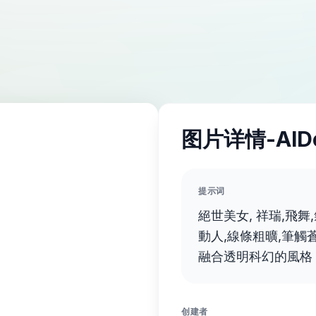
图片详情-AID
提示词
絕世美女, 祥瑞,飛舞
動人,線條粗曠,筆觸
融合透明科幻的風格
创建者