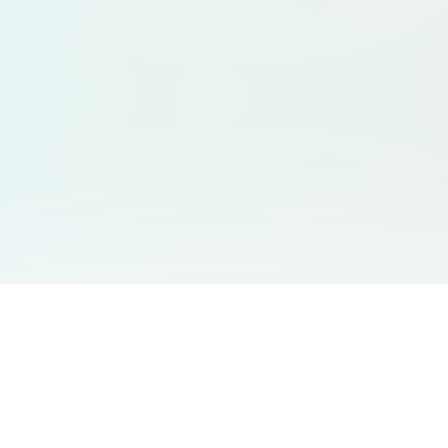
友情链接
支持
Free Audio Editor
邮箱
:
support@aidesign.click
Use Suno
𝕏
Suno Downloader Pro
当前版本
: 1.7.0
Flappy Bird