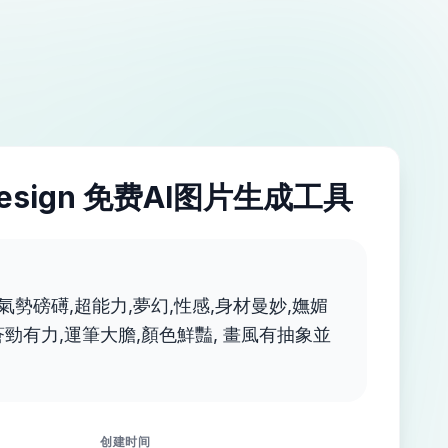
esign 免费AI图片生成工具
,氣勢磅礡,超能力,夢幻,性感,身材曼妙,嫵媚
蒼勁有力,運筆大膽,顏色鮮豔, 畫風有抽象並
创建时间