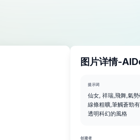
图片详情-AID
提示词
仙女, 祥瑞,飛舞,氣
線條粗曠,筆觸蒼勁有
透明科幻的風格
创建者