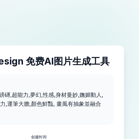
esign 免费AI图片生成工具
勢磅礡,超能力,夢幻,性感,身材曼妙,嫵媚動人,
力,運筆大膽,顏色鮮豔, 畫風有抽象並融合
创建时间