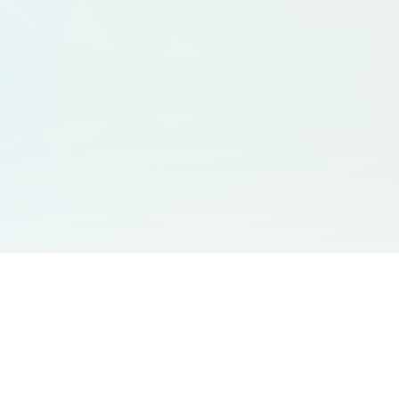
友情链接
支持
Free Audio Editor
邮箱
:
support@aidesign.click
Use Suno
𝕏
Suno Downloader Pro
当前版本
: 1.7.0
Flappy Bird