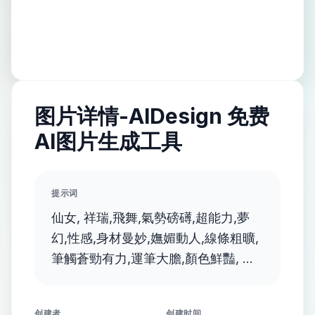
图片详情-AIDesign 免费
AI图片生成工具
提示词
仙女, 祥瑞,飛舞,氣勢磅礡,超能力,夢
幻,性感,身材曼妙,嫵媚動人,線條粗曠,
筆觸蒼勁有力,運筆大膽,顏色鮮豔, 畫
風有抽象並融合透明科幻的風格
创建者
创建时间