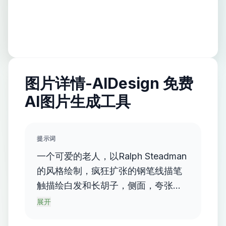
图片详情-AIDesign 免费
AI图片生成工具
提示词
一个可爱的老人，以Ralph Steadman
的风格绘制，疯狂扩张的钢笔线描笔
触描绘白发和长胡子，侧面，夸张、
怪诞和幽默的线描人物五官（大而立
展开
体的鼻子，深陷眉骨内大大眼睛，白