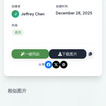
色杂乱长眉毛），戴潮流墨镜，色彩
创建者
创建时间
肆意疯狂，描绘出扭曲的形象和荒诞
December 28, 2025
Jeffrey Chen
J
的情境。白色干净背景，水彩浸染，
美漫风格，3d渲染。大面积留白。
风格
通用
一键同款
下载图片
分享
相似图片