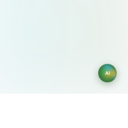
AI
AIDesign
©
2026
AIDesign
.
版权所有