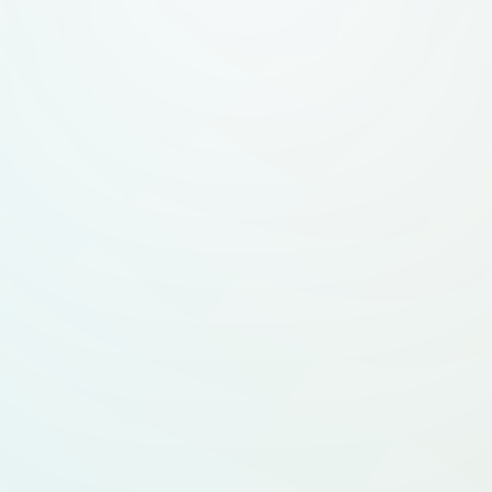
— горизонтальный (
вертикальный (знак све
вектор, прозрачн