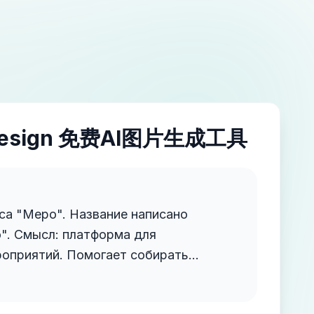
esign 免费AI图片生成工具
са "Меро". Название написано
а для
роприятий. Помогает собирать
ков, управлять бюджетом, таймингом
нтом в одном окне. На старте —