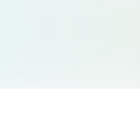
友情链接
支持
Free Audio Editor
邮箱
:
support@aidesign.click
Use Suno
𝕏
Suno Downloader Pro
当前版本
: 1.7.0
Flappy Bird