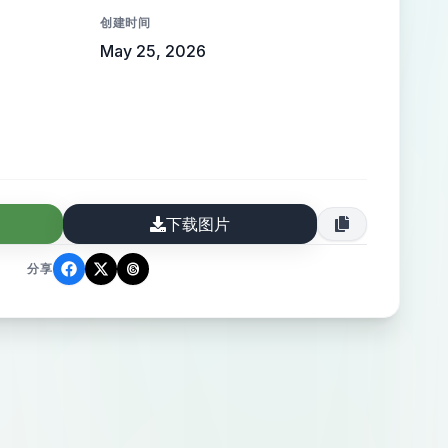
инструмент для организаторов (B2B),
创建时间
стема для всех, кто хочет
May 25, 2026
инимализм,
премиум. Чистые линии, уверенный
к. Логотип должен одинаково хорошо
те, в мобильном приложении и на
окий синий
овной, акцентный — мягкое золото
下载图片
им белый фон или тёмная версия
分享
колько элементов в одно целое.
ко точек или линий, сходящихся в
тилизованная буква "М", внутри
вается узел или связка. Без клише
ков, воздушных шаров и свадебных