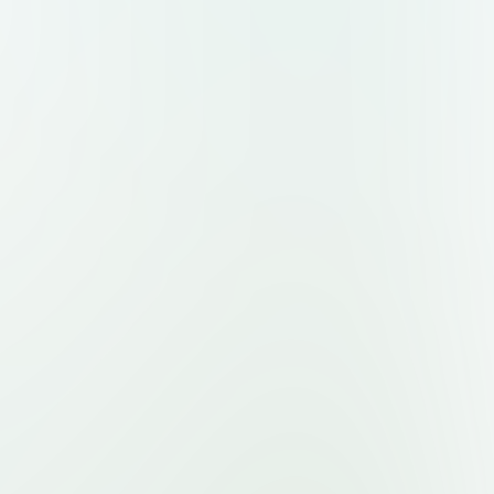
знак слева, текст справа) и
рху, текст снизу). Форматы:
ый фон, масштабируемость.