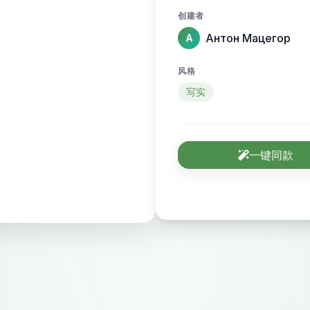
профессиональный 
创建者
в будущем — экоси
Антон Мацегор
А
организовать праздник. Стиль: м
технологичность, 
风格
шрифт без засече
写实
смотреться на сай
бейдже организатора. Цветовая палитра: глуб
(#1E3A5F) как осн
一键同款
(#C9A96E). Допуст
логотипа. Идея знака: абстрактный символ,
объединяющий нес
Например: несколь
одну форму. Или с
которой просматри
вроде колокольчи
колец. Композиция: знак + слово "Меро". Два варианта