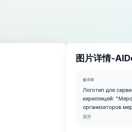
图片详情-AID
提示词
Логотип для серви
кириллицей: "Меро". Смысл: платформ
организаторов ме
команду подрядчи
展开
и общаться с клие