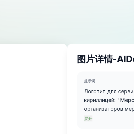
图片详情-AID
提示词
Логотип для серви
кириллицей: "Mepo". Смысл: платформ
организаторов ме
команду подрядчи
展开
и общаться с клие