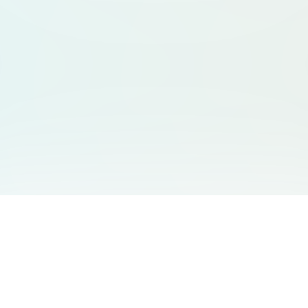
友情链接
支持
Free Audio Editor
邮箱
:
support@aidesign.click
Use Suno
𝕏
Suno Downloader Pro
当前版本
: 1.7.0
Flappy Bird