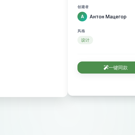
профессиональный 
创建者
в будущем — экоси
Антон Мацегор
А
организовать праздник. Стиль: м
технологичность, 
风格
уверенный шрифт б
设计
одинаково хорошо 
приложении и на бейдж
палитра: графитов
一键同款
акцентный — терр
белый фон (#FAF8F5). Идея знака: абстрактны
объединяющий нес
Например: несколь
одну форму. Или с
которой просматри
вроде колокольчи
колец. Композиция: знак + слово "Mepo". Два варианта