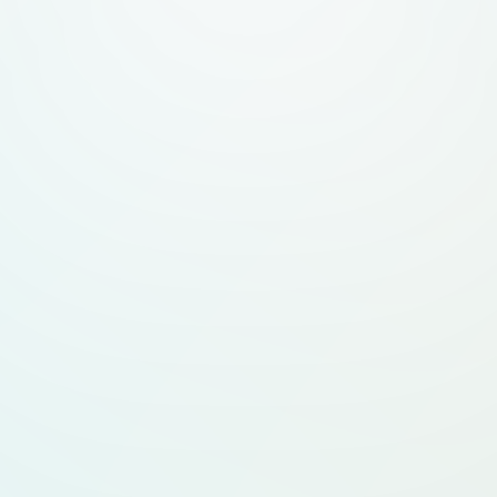
— горизонтальный (
вертикальный (знак све
вектор, прозрачн