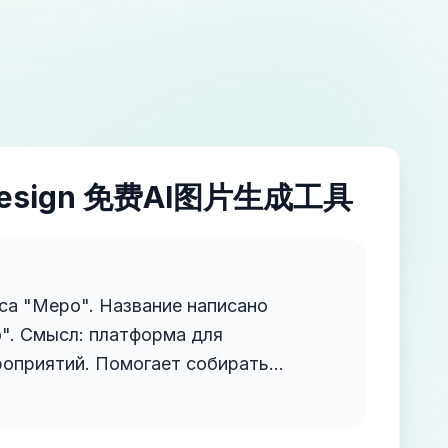
esign 免费AI图片生成工具
са "Mepo". Название написано
а для
роприятий. Помогает собирать
ков, управлять бюджетом, таймингом
нтом в одном окне. На старте —