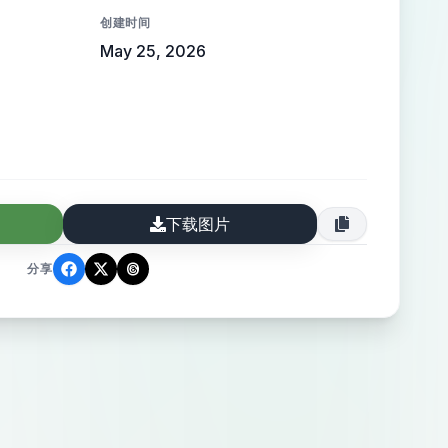
инструмент для организаторов (B2B),
创建时间
стема для всех, кто хочет
May 25, 2026
инимализм,
с тёплым акцентом. Чистые линии,
ез засечек. Логотип должен
смотреться на сайте, в мобильном
е организатора. Цветовая
ый (#2D2D2D) как основной,
下载图片
акота (#C27A5A). Допустим тёплый
й символ,
分享
колько элементов в одно целое.
ко точек или линий, сходящихся в
тилизованная буква "M", внутри
вается узел или связка. Без клише
ков, воздушных шаров и свадебных