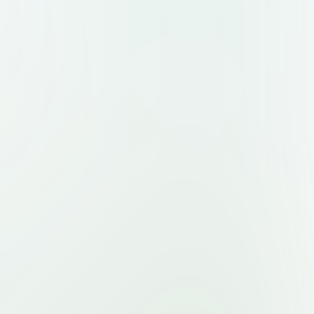
знак слева, текст справа) и
рху, текст снизу). Форматы:
ый фон, масштабируемость.